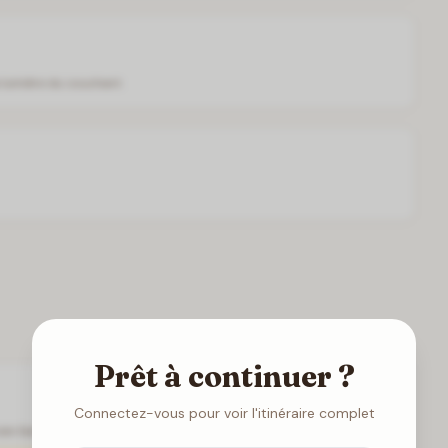
 lumière du couchant.
Prêt à continuer ?
Connectez-vous pour voir l'itinéraire complet
ale Saint-Guy.