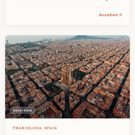
Hotelpreisen sowie den besten kulturellen
Veranstaltungen.
Ansehen
best-time
BARCELONA
,
SPAIN