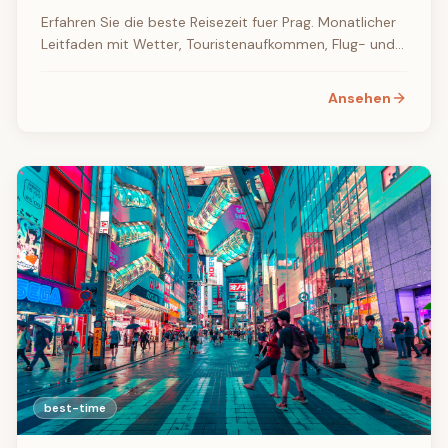
Erfahren Sie die beste Reisezeit fuer Prag. Monatlicher
Leitfaden mit Wetter, Touristenaufkommen, Flug- und
Hotelpreisen sowie den besten Veranstaltungen und
Festivals.
Ansehen
best-time