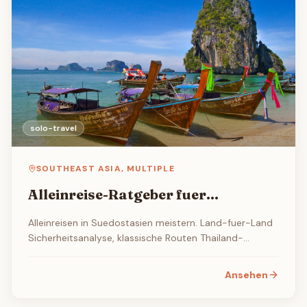
solo-travel
SOUTHEAST ASIA
,
MULTIPLE
Alleinreise-Ratgeber fuer
Suedostasien 2026
Alleinreisen in Suedostasien meistern. Land-fuer-Land
Sicherheitsanalyse, klassische Routen Thailand-
Kambodscha-Vietnam, $20-50/Tag Budgets,
Transport und wie man andere Reisende trifft.
Ansehen